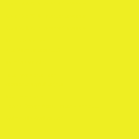
Kuvia 18.8.2019 Raparperitaivaasta
Kuvia 19.5.2018 Raparperitaivaasta
Kuvia 20.8.2017 Raparperitaivaasta
Malmi On Meidän!
Mitä Malmilla tapahtuu?
Malmi on Meidän!
Laita hyvä kiertämään!
Vapaaehtoistyötä tarjolla
Muut tapahtumat
Helsinki Design Week, Lasten viikonloppu
Kylämetsän Kesäteatteri
LUX Helsinki – valohaaste