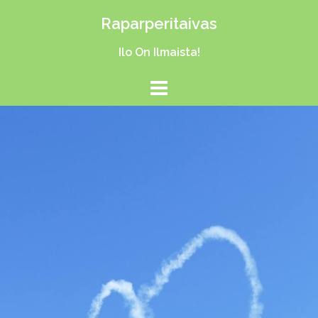
Skip
Raparperitaivas
to
content
Ilo On Ilmaista!