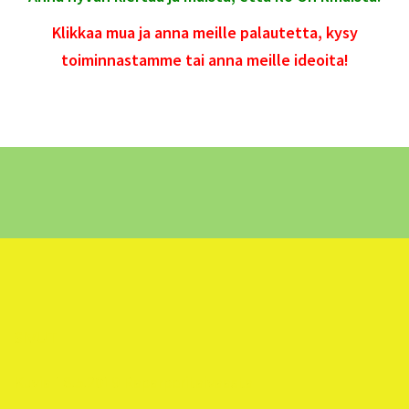
Klikkaa mua ja anna meille palautetta, kysy
toiminnastamme tai anna meille ideoita!
SIVUT
Kuvia 18.5.2019 Raparperitaivaasta