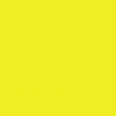
Malmin Elävä Joulukalenteri
Wanha Lady -valokuvanäyttely
Helsinki Sauna Day & BookASauna
Lastenjuhlat Töölössä
Tulevat tapahtumat
Hei, me keikkaillaan!
PopUp Raparperitaivas
Kaikki alkoi kiskasta
Kotipihan herkkuja
Kuvia 19.8.2018 Raparperitaivaasta
Leikekirja
Taaperot ja tenavat