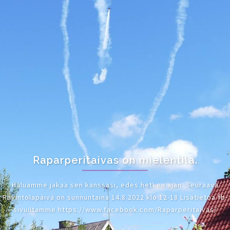
Raparperitaivas on mielentila.
Haluamme jakaa sen kanssasi, edes hetken ajan. Seuraava
Ravintolapäivä on sunnuntaina 14.8.2022 klo 12-18 Lisätietoa fb-
sivuiltamme https://www.facebook.com/Raparperitaivas/