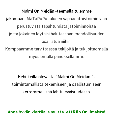
–
Malmi On Meidän -teemalla tulemme
jakamaan
MaTaPuPu -alueen vapaaehtoistoimintaan
perustuvista tapahtumista ja
toiminnoista
jotta jokainen löytäisi halutessaan mahdollisuuden
osallistua niihin.
Komppaamme tarvittaessa tekijöitä ja tukijoitaomalla
myös omalla panoksellamme
–
Kehitteillä olevasta ”Malmi On Meidän!”-
toimintamallista tekemiseen ja osallistumiseen
kerromme lisää lähitulevaisuudessa.
–
Anna hyvän kiertää ja muista, että Ilo On Ilmaista!